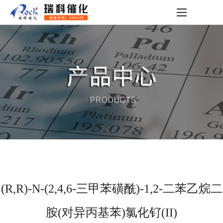
(R,R)-N-(2,4,6-三甲苯磺酰)-1,2-二苯乙烷二
胺(对异丙基苯)氯化钌(II)