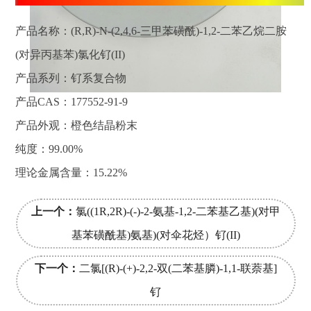
产品名称：(R,R)-N-(2,4,6-三甲苯磺酰)-1,2-二苯乙烷二胺
(对异丙基苯)氯化钌(II)
产品系列：钌系复合物
产品CAS：177552-91-9
产品外观：橙色结晶粉末
纯度：99.00%
理论金属含量：15.22%
上一个：
氯((1R,2R)-(-)-2-氨基-1,2-二苯基乙基)(对甲
基苯磺酰基)氨基)(对伞花烃）钌(II)
下一个：
二氯[(R)-(+)-2,2-双(二苯基膦)-1,1-联萘基]
钌