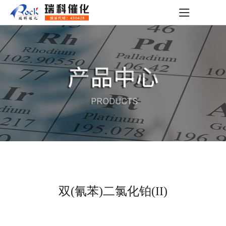
双(氰苯)二氯化铂(II)