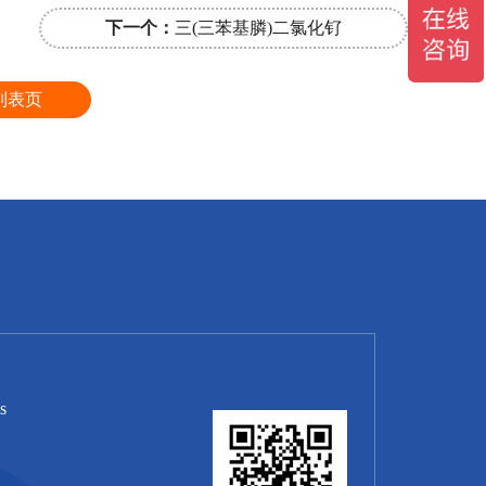
下一个：
三(三苯基膦)二氯化钌
列表页
s