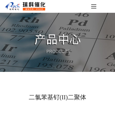
二氯苯基钌(II)二聚体