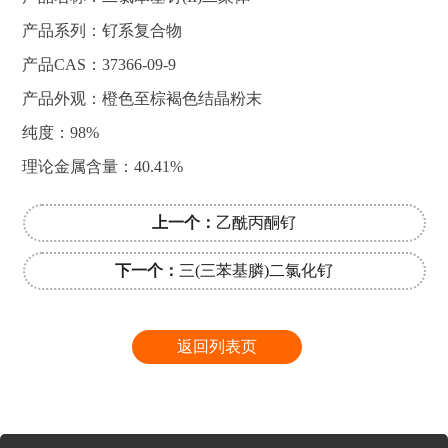
产品系列：钌系复合物
产品CAS：37366-09-9
产品外观：橙色至棕褐色结晶粉末
纯度：98%
理论金属含量：40.41%
上一个：
乙酰丙酮钌
下一个：
三(三苯基膦)二氯化钌
返回列表页