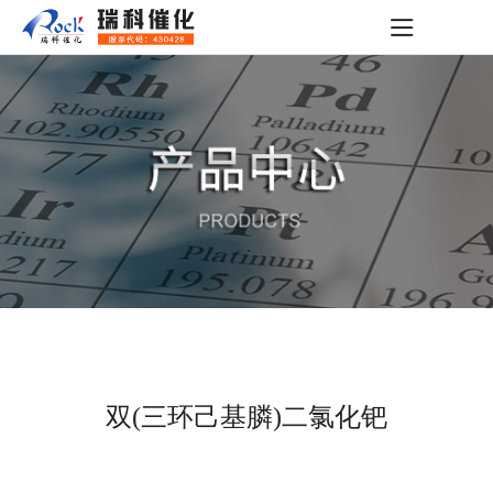
双(三环己基膦)二氯化钯