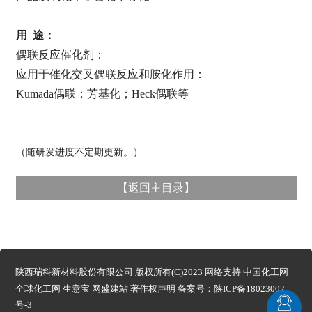
用
途：
偶联反应催化剂：
应用于催化交叉偶联反应和胺化作用：
Kumada
偶联；芳基化；
Heck
偶联等
（随研发进度不定期更新。）
【
返回主目录
】
陕西瑞科新材料股份有限公司
版权所有(C)2023 网络支持
中国化工网
全球化工网
生意宝
网盛建站
著作权声明
备案号：
陕ICP备18023002
号-3