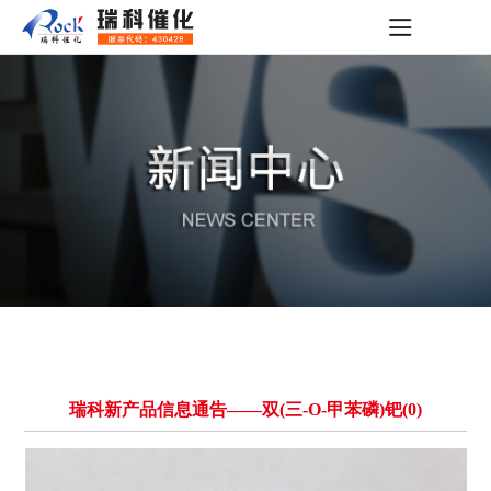
瑞科新产品信息通告——双(三-O-甲苯磷)钯(0)