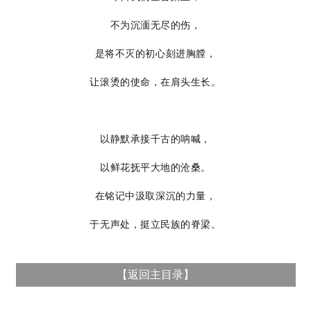
不为沉湎无尽的伤，
是将不灭的初心刻进胸膛，
让滚烫的使命，在肩头生长。
以静默承接千古的呐喊，
以鲜花抚平大地的沧桑。
在铭记中汲取深沉的力量，
于无声处，挺立民族的脊梁。
【
返回主目录
】